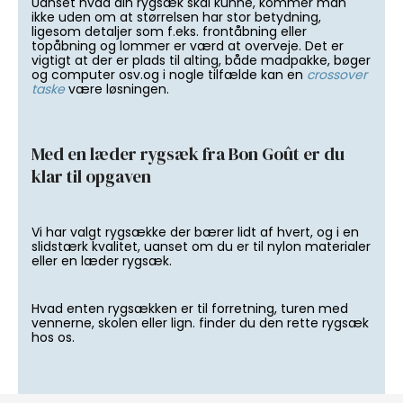
Uanset hvad din rygsæk skal kunne, kommer man
ikke uden om at størrelsen har stor betydning,
ligesom detaljer som f.eks. frontåbning eller
topåbning og lommer er værd at overveje. Det er
vigtigt at der er plads til alting, både madpakke, bøger
og computer osv.og i nogle tilfælde kan en
crossover
taske
være løsningen.
Med en læder rygsæk fra Bon Goût er du
klar til opgaven
Vi har valgt rygsække der bærer lidt af hvert, og i en
slidstærk kvalitet, uanset om du er til nylon materialer
eller en læder rygsæk.
Hvad enten rygsækken er til forretning, turen med
vennerne, skolen eller lign. finder du den rette rygsæk
hos os.