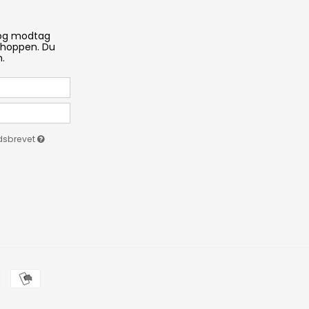
 og modtag
 shoppen. Du
n.
edsbrevet