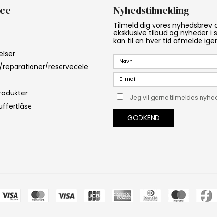
ice
Nyhedstilmelding
Tilmeld dig vores nyhedsbrev
eksklusive tilbud og nyheder i
kan til en hver tid afmelde ige
elser
/reparationer/reservedele
produkter
Jeg vil gerne tilmeldes nyh
kuffertlåse
GODKEND