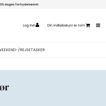
30 dages fortrydelsesret
Log ind
Din indkøbskurv er tom
WEEKEND-/REJSETASKER
hør