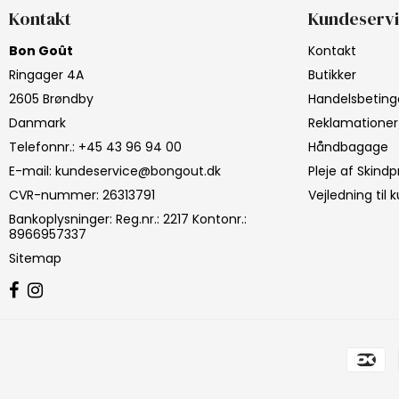
Kontakt
Kundeserv
Bon Goût
Kontakt
Ringager 4A
Butikker
2605 Brøndby
Handelsbeting
Danmark
Reklamationer
Telefonnr.
:
+45 43 96 94 00
Håndbagage
E-mail
:
kundeservice@bongout.dk
Pleje af Skind
CVR-nummer
:
26313791
Vejledning til 
Bankoplysninger
:
Reg.nr.: 2217 Kontonr.:
8966957337
Sitemap