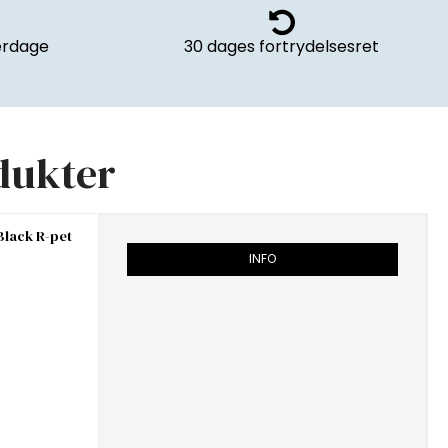
verdage
30 dages fortrydelsesret
dukter
Black R-pet
INFO