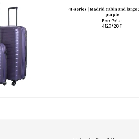
41-series | Madrid cabin and large 
purple
Bon Gôut
4120/28 11