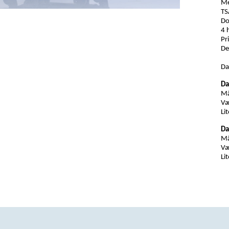
Me
TS
Do
4 
Pr
De
Da
Da
Må
Væ
Lit
Da
Må
Væ
Li