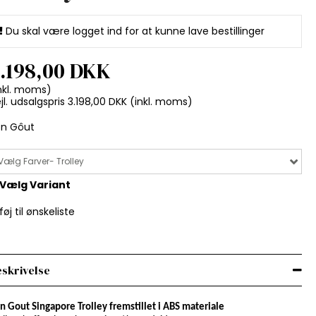
Du skal være logget ind for at kunne lave bestillinger
.198,00 DKK
nkl. moms)
jl. udsalgspris 3.198,00 DKK
(inkl. moms)
on Gôut
Vælg Farver- Trolley
Vælg Variant
lføj til ønskeliste
skrivelse
n Gout Singapore Trolley fremstillet i ABS materiale