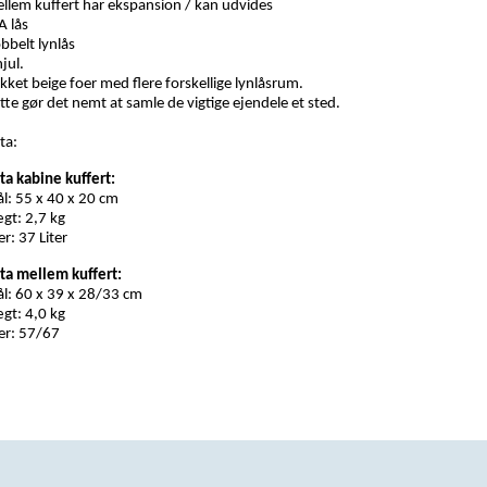
llem kuffert har ekspansion / kan udvides
A lås
bbelt lynlås
hjul.
ikket beige foer med flere forskellige lynlåsrum.
tte gør det nemt at samle de vigtige ejendele et sted.
ta:
ta kabine kuffert:
l: 55 x 40 x 20 cm
gt: 2,7 kg
er: 37 Liter
ta mellem kuffert:
l: 60 x 39 x 28/33 cm
gt: 4,0 kg
ter: 57/67