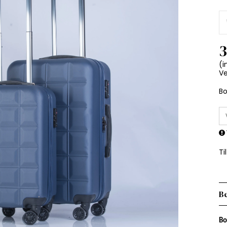
3
(i
Ve
B
Ti
Be
Bo