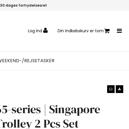
30 dages fortrydelsesret
Log ind
Din indkøbskurv er tom
WEEKEND-/REJSETASKER
65-series | Singapore
Trolley 2 Pcs Set