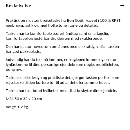
Beskrivelse
Praktisk og slidstærk rejsetaske fra Bon Goût i vævet i 100 % RPET
genbrugsplastik og med flotte tone i tone pu detaljer.
Tasken har to komfortable bærerhåndtag samt en aftagelig,
komfortabel og justérbar skulderrem med skulderpude.
Den har et stor hovedrum om åbnes med en kraftig lynlås, tasken
har god pakkeplads,
indvendig har du to små lommer, en kuglepen lomme og en stor
lynlåslomme til dine personlige ejendele som nøgle, mobiltelefon,
pung mv.
Taskens enkle design og praktiske detaljer gør tasken perfekt som
rejsetaske til den kortere tur til udlandet eller sommerhuset.
Tasken har fast bund hvilket er med til at beskytte dine ejendele.
Mål: 50 x 32 x 20 cm
Vægt: 1,2 kg