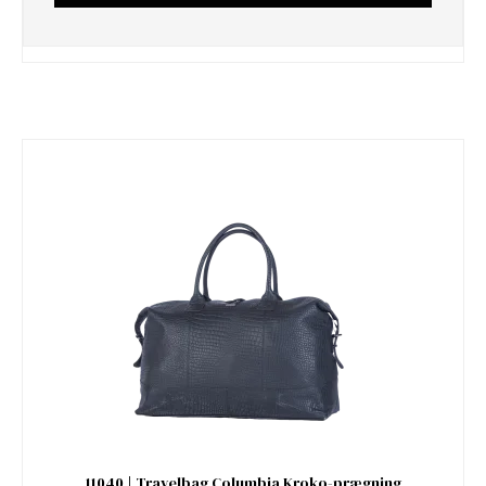
11040 | Travelbag Columbia Kroko-prægning