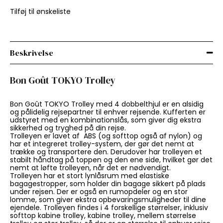
Tilføj til ønskeliste
Beskrivelse
Bon Goût TOKYO Trolley
Bon Goût TOKYO Trolley med 4 dobbelthjul er en alsidig
og pålidelig rejsepartner til enhver rejsende. Kufferten er
udstyret med en kombinationslås, som giver dig ekstra
sikkerhed og tryghed på din rejse.
Trolleyen er lavet af ABS (og softtop også af nylon) og
har et integreret trolley-system, der gør det nemt at
trække og transportere den. Derudover har trolleyen et
stabilt håndtag på toppen og den ene side, hvilket gør det
nemt at løfte trolleyen, når det er nødvendigt.
Trolleyen har et stort lynlåsrum med elastiske
bagagestropper, som holder din bagage sikkert på plads
under rejsen. Der er også en rumopdeler og en stor
lomme, som giver ekstra opbevaringsmuligheder til dine
ejendele. Trolleyen findes i 4 forskellige størrelser, inklusiv
softtop kabine trolley, kabine trolley, mellem størrelse