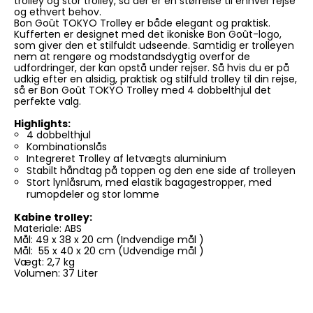
trolley og stor trolley, så der er en størrelse til enhver rejse
og ethvert behov.
Bon Goût TOKYO Trolley er både elegant og praktisk.
Kufferten er designet med det ikoniske Bon Goût-logo,
som giver den et stilfuldt udseende. Samtidig er trolleyen
nem at rengøre og modstandsdygtig overfor de
udfordringer, der kan opstå under rejser. Så hvis du er på
udkig efter en alsidig, praktisk og stilfuld trolley til din rejse,
så er Bon Goût TOKYO Trolley med 4 dobbelthjul det
perfekte valg.
Highlights:
4 dobbelthjul
Kombinationslås
Integreret Trolley af letvægts aluminium
Stabilt håndtag på toppen og den ene side af trolleyen
Stort lynlåsrum, med elastik bagagestropper, med
rumopdeler og stor lomme
Kabine trolley:
Materiale: ABS
Mål: 49 x 38 x 20 cm (Indvendige mål )
Mål: 55 x 40 x 20 cm (Udvendige mål )
Vægt: 2,7 kg
Volumen: 37 Liter