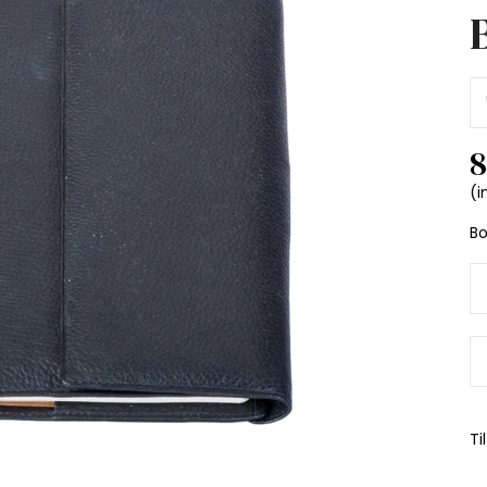
8
(i
B
Ti