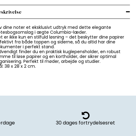
skrivelse
v dine noter et eksklusivt udtryk med dette elegante
tesbogsomslag i ægte Columbia-læder.
t er ikke kun en stilfuld løsning – det beskytter dine papirer
fektivt fra både toppen og siderne, så du altid har dine
kumenter i perfekt stand.
dvendigt finder du en praktisk kuglepensholder, en robust
mme til løse papirer og en kortholder, der sikrer optimal
ganisering. Perfekt til møder, arbejde og studier.
l: 38 x 28 x 2 cm.
verdage
30 dages fortrydelsesret