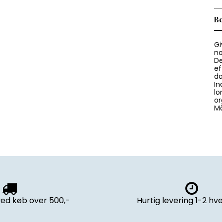
Be
Gi
no
De
ef
do
In
lo
or
Må
ved køb over 500,-
Hurtig levering 1-2 h