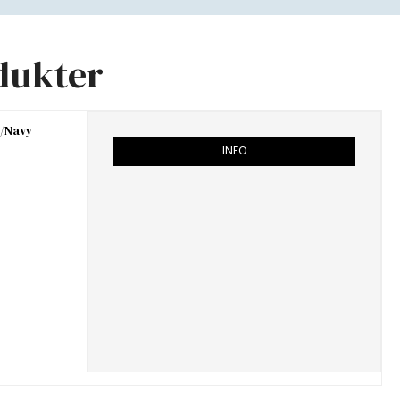
dukter
s/Navy
INFO