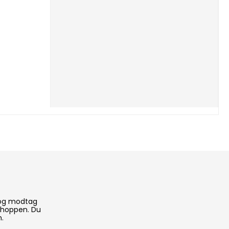
 og modtag
 shoppen. Du
n.