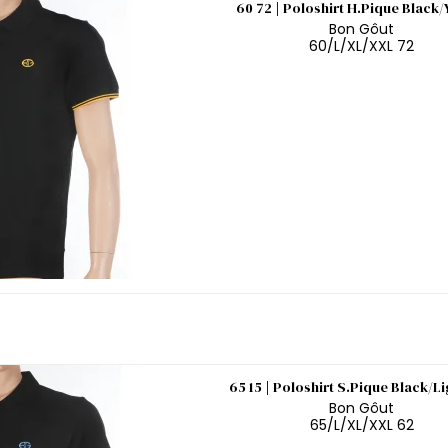
60 72 | Poloshirt H.Pique Black/
Bon Gôut
60/L/XL/XXL 72
65 15 | Poloshirt S.Pique Black/L
Bon Gôut
65/L/XL/XXL 62