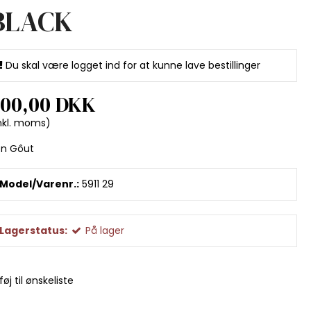
BLACK
Du skal være logget ind for at kunne lave bestillinger
00,00 DKK
nkl. moms)
on Gôut
Model/Varenr.:
5911 29
Lagerstatus:
På lager
lføj til ønskeliste