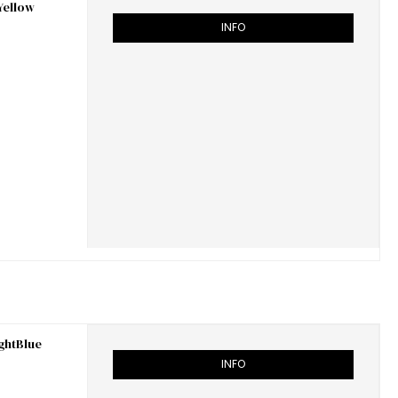
Yellow
INFO
ightBlue
INFO