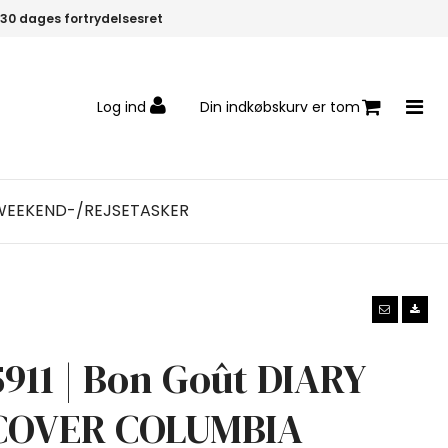
30 dages fortrydelsesret
Log ind
Din indkøbskurv er tom
WEEKEND-/REJSETASKER
5911 | Bon Goût DIARY
COVER COLUMBIA