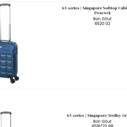
65-series | Singapore Softtop Cabi
Peacock
Bon Gôut
6520 02
65-series | Singapore Trolley G
Bon Gôut
6518/20 88