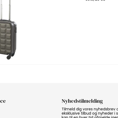
ice
Nyhedstilmelding
Tilmeld dig vores nyhedsbrev
eksklusive tilbud og nyheder i
kan til en hver tid afmelde ige