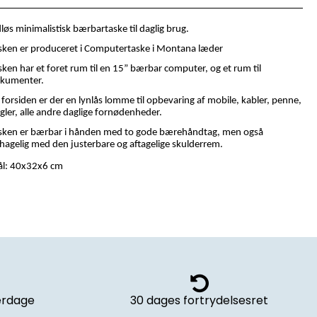
dløs minimalistisk bærbartaske til daglig brug.
sken er produceret i Computertaske i Montana læder
sken har et foret rum til en 15” bærbar computer, og et rum til
kumenter.
 forsiden er der en lynlås lomme til opbevaring af mobile, kabler, penne,
gler, alle andre daglige fornødenheder.
sken er bærbar i hånden med to gode bærehåndtag, men også
hagelig med den justerbare og aftagelige skulderrem.
l: 40x32x6 cm
verdage
30 dages fortrydelsesret