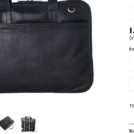
1
(i
B
Ti
Be