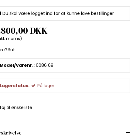
Du skal være logget ind for at kunne lave bestillinger
.800,00 DKK
nkl. moms)
on Gôut
Model/Varenr.:
6086 69
Lagerstatus:
På lager
lføj til ønskeliste
skrivelse