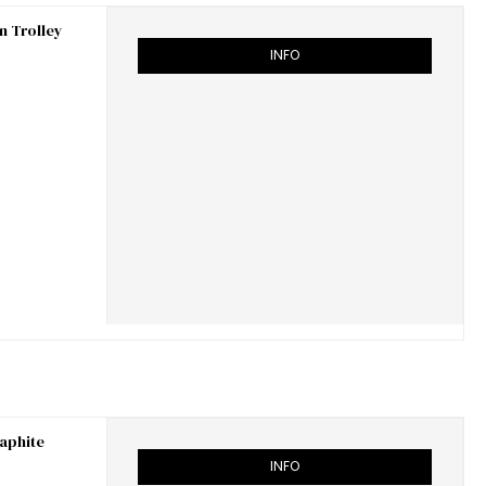
n Trolley
INFO
raphite
INFO