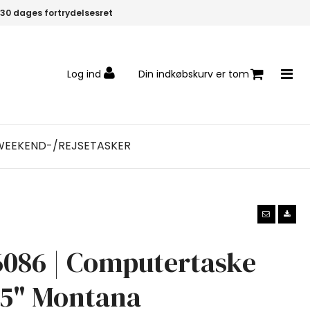
30 dages fortrydelsesret
Log ind
Din indkøbskurv er tom
WEEKEND-/REJSETASKER
6086 | Computertaske
15" Montana