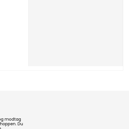
 og modtag
 shoppen. Du
n.