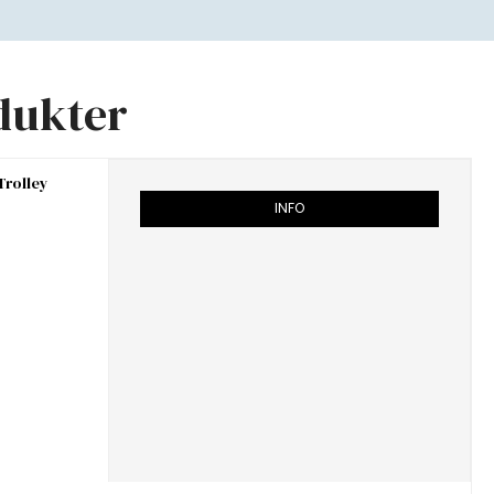
dukter
Trolley
INFO