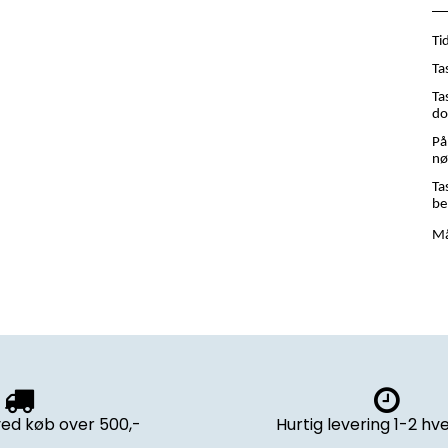
Ti
Ta
Ta
do
På
nø
Ta
be
Må
ved køb over 500,-
Hurtig levering 1-2 h